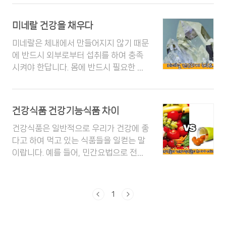
고 또 과한 운동을 하게 되면 호르몬 불균
형 및 스트레스로 인해서 체중감량이 어
미네랄 건강을 채우다
렵다고 해요 ​ ​ ​​​ 체중조절, 건강하게 관리해
요 꾸준히 운동도 하고 식단조절도 하면
미네랄은 체내에서 만들어지지 않기 때문
서 노력을 하지만 왜 몸무게가 줄지 않는
에 반드시 외부로부터 섭취를 하여 충족
걸까요몇 년 전만 해도 운동은 하지 않고
시켜야 한답니다. 몸에 반드시 필요한 미
밥만 안 먹어도 몸무게가 쭉쭉 빠졌는데..
네랄은 20여 종 정도가 되고 자연계 전체
이젠..ㅋㅋㅋ 안먹으면 그냥 몸무게가 유
로 보았을 때 100여 종의 원소들이 있으
지할 뿐 변화가 없어요 이게 바로 나잇살
며 우리 몸을 구성하는 미네랄 원소 54
건강식품 건강기능식품 차이
이겠죠 지난번에도 군살 다이어트에 대해
종 정도가 됩니다. 그럼 거두절미 미네랄
서 이야기를 나누었는데요. 오늘은 체중
에 대해서 자세히 알아보도록 해요! ^0^/
건강식품은 일반적으로 우리가 건강에 좋
조절과 관련한 구체적인 방법을 안내해드
너무나 중요해서 미네랄이란 단어를 100
다고 하여 먹고 있는 식품들을 일컫는 말
릴게요. 과한 운동보다는 적절한 생활습
번 더 쓸지 몰라요 미네랄 건강하게 채워
이랍니다. 예를 들어, 민간요법으로 전통
관 교정으로 건강하게 체중조절을 하..
요 미네랄이 중요하다는 이야기는 많이
적으로 이 식품이 몸에 좋다고 하는 것이
들으셨을 것 같아요. 미네랄워터, 미네랄
고, 건강기능식품은 줄여서 건기식이라고
파우더 등등... 건강에 필요한 성분이라는
도 불리는데요 식품의약품 안전처에서 철
1
것은 익히 아실 텐데..사실 우리 몸에서 어
저히 관리해요 ​ 건강식품과 건강기능식품
떠한 작용을 하는지에 대해서는 잘 모르
의 차이에 대해서 ​ 나이를 먹을수록 건강
실 수 있으니 우선 미네랄에 대한 정의를
에 대해 관심이 많아지면서 이것저것 챙