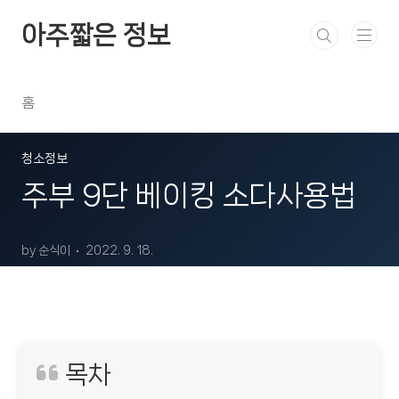
본문 바로가기
아주짧은 정보
홈
청소정보
주부 9단 베이킹 소다사용법
by 순식이
2022. 9. 18.
목차