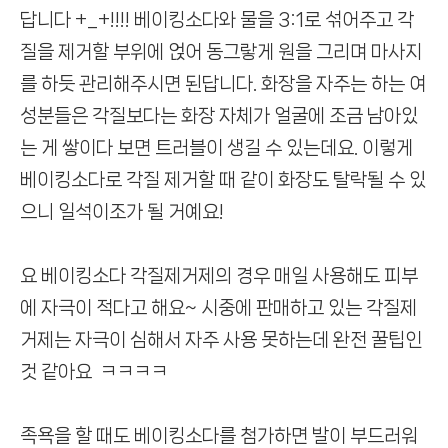
답니다 +_+!!!!
베이킹소다와 물을 3:1로 섞어주고 각
질을 제거할 부위에 얹어
동그랗게 원을 그리며 마사지
를 하듯 관리해주시면 된답니다.
화장을 자주는 하는 여
성분들은 각질보다는 화장 자체가 얼굴에
조금 남아있
는 게 쌓이다 보면 트러블이 생길 수 있는데요. 이
렇게
베이킹소다로 각질 제거할 때 같이 화장도 탈락될 수 있
으니
일석이조가 될 거예요!
요 베이킹소다 각질제거제의 경우 매일 사용해도 피부
에 자극이 적다고 해요~
시중에 판매하고 있는 각질제
거제는 자극이 심해서 자주 사용 못하는데
완전 꿀팁인
것 같아요 ㅋㅋㅋㅋ
족욕을 할 때도 베이킹소다를 첨가하면 발이 부드러워